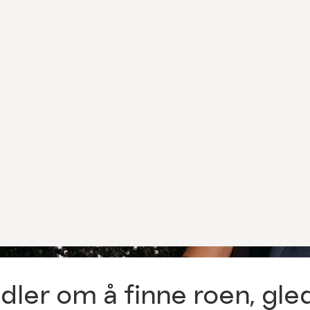
nspirasjon 
kk og gaveti
ame og her
dler om å finne roen, gle