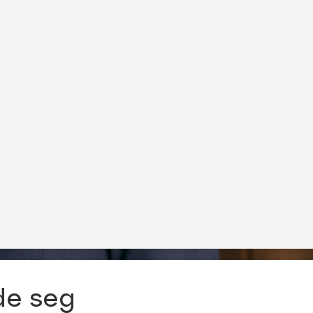
2025 –
ps til
re
de seg