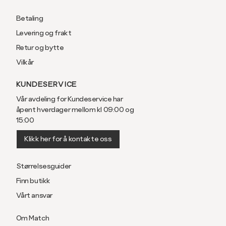
Betaling
Levering og frakt
Retur og bytte
Vilkår
KUNDESERVICE
Vår avdeling for Kundeservice har
åpent hverdager mellom kl 09:00 og
15:00
Klikk her for å kontakte oss
Størrelsesguider
Finn butikk
Vårt ansvar
Om Match