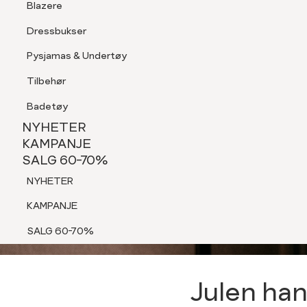
Blazere
Tilbehør
Dressbukser
Shorts
Julei
Pysjamas & Undertøy
Pysjamas & Undertøy
Tilbehør
NYHETER
KAMPANJE
antre
Badetøy
SALG 60-70%
NYHETER
NYHETER
KAMPANJE
d
SALG 60-70%
KAMPANJE
NYHETER
SALG 60-70%
KAMPANJE
SALG 60-70%
Julen han