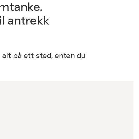
omtanke.
l antrekk
 alt på ett sted, enten du