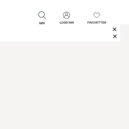
LOGG INN
FAVORITTER
SØK
LUKK
LUKK
Rask levering
Gratis retur
30 dagers retur