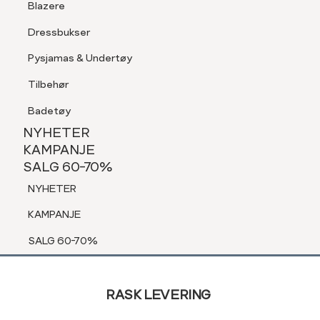
Blazere
Bukser & Jeans
Tilbehør
Gensere & Cardigans
Dressbukser
Shorts
Topper & T-skjorter
Pysjamas & Undertøy
Pysjamas & Undertøy
Blazere
Tilbehør
NYHETER
Sko
KAMPANJE
Badetøy
SALG 60-70%
Tilbehør
NYHETER
NYHETER
Shorts
KAMPANJE
SALG 60-70%
Pysjamas & Undertøy
KAMPANJE
NYHETER
SALG 60-70%
KAMPANJE
SALG 60-70%
Sidebunn
RASK LEVERING