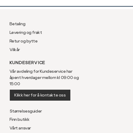
Betaling
Levering og frakt
Retur og bytte
Vilkår
KUNDESERVICE
Vår avdeling for Kundeservice har
åpent hverdager mellom kl 09:00 og
15:00
Klikk her for å kontakte oss
Størrelsesguider
Finn butikk
Vårt ansvar