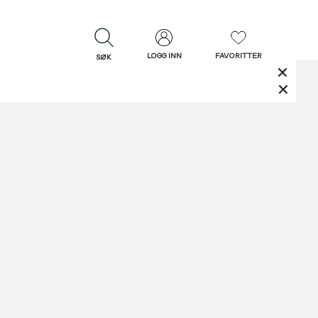
LOGG INN
FAVORITTER
SØK
LUKK
LUKK
Rask levering
Gratis retur
30 dagers retur