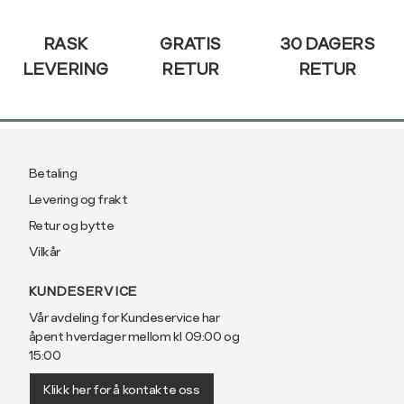
Sidebunn
RASK
GRATIS
30 DAGERS
LEVERING
RETUR
RETUR
Betaling
Levering og frakt
Retur og bytte
Vilkår
KUNDESERVICE
Vår avdeling for Kundeservice har
åpent hverdager mellom kl 09:00 og
15:00
Klikk her for å kontakte oss