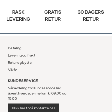
Sidebunn
RASK
GRATIS
30 DAGERS
LEVERING
RETUR
RETUR
Betaling
Levering og frakt
Retur og bytte
Vilkår
KUNDESERVICE
Vår avdeling for Kundeservice har
åpent hverdager mellom kl 09:00 og
15:00
Klikk her for å kontakte oss