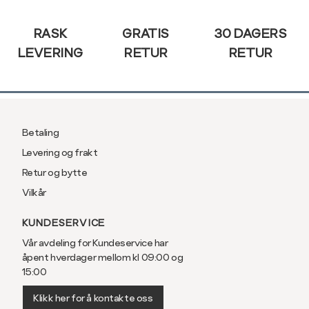
Sidebunn
RASK
GRATIS
30 DAGERS
LEVERING
RETUR
RETUR
Betaling
Levering og frakt
Retur og bytte
Vilkår
KUNDESERVICE
Vår avdeling for Kundeservice har
åpent hverdager mellom kl 09:00 og
15:00
Klikk her for å kontakte oss