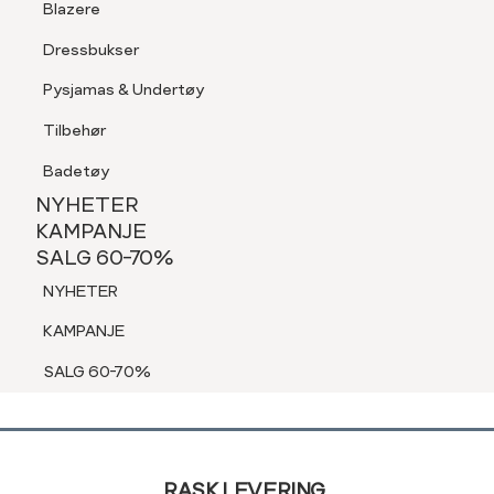
Blazere
Jakker & Frakker
Tilbehør
Skjorter
Dressbukser
Shorts
Sko
Pysjamas & Undertøy
Pysjamas & Undertøy
Shorts
Tilbehør
NYHETER
Blazere
KAMPANJE
Badetøy
SALG 60-70%
Dressbukser
NYHETER
NYHETER
Pysjamas & Undertøy
KAMPANJE
SALG 60-70%
Tilbehør
KAMPANJE
NYHETER
Badetøy
SALG 60-70%
KAMPANJE
SALG 60-70%
Sidebunn
RASK LEVERING