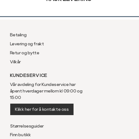
Betaling
Levering og frakt
Retur og bytte
Vilkår
KUNDESERVICE
Vår avdeling for Kundeservice har
åpent hverdager mellom kl 09:00 og
15:00
Klikk her for å kontakte oss
Størrelsesguider
Finn butikk