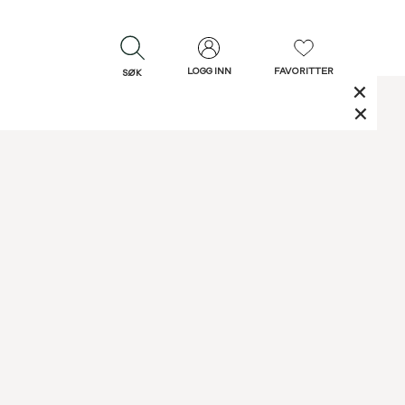
LOGG INN
FAVORITTER
SØK
LUKK
LUKK
Rask levering
Gratis retur
30 dagers retur