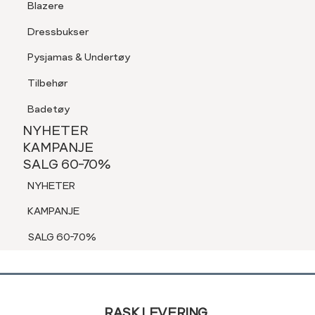
Blazere
Jakker & Frakker
Tilbehør
Skjorter
Dressbukser
Shorts
Sko
Pysjamas & Undertøy
Pysjamas & Undertøy
Shorts
Tilbehør
NYHETER
Blazere
KAMPANJE
Badetøy
SALG 60-70%
Dressbukser
NYHETER
NYHETER
Pysjamas & Undertøy
KAMPANJE
SALG 60-70%
Tilbehør
KAMPANJE
NYHETER
Badetøy
SALG 60-70%
KAMPANJE
SALG 60-70%
Sidebunn
RASK LEVERING