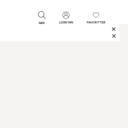
LOGG INN
FAVORITTER
SØK
LUKK
LUKK
Rask levering
Gratis retur
30 dagers retur