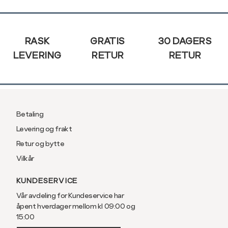
Sidebunn
RASK
GRATIS
30 DAGERS
LEVERING
RETUR
RETUR
Betaling
Levering og frakt
Retur og bytte
Vilkår
KUNDESERVICE
Vår avdeling for Kundeservice har
åpent hverdager mellom kl 09:00 og
15:00