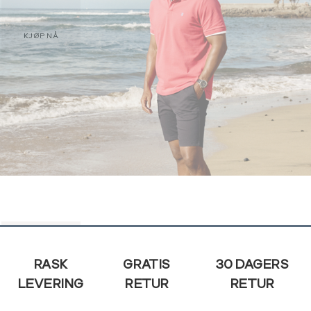
KJØP NÅ
Salg
Salg
herre
herre
Sidebunn
KJØP NÅ
RASK
GRATIS
30 DAGERS
LEVERING
RETUR
RETUR
KJØP NÅ