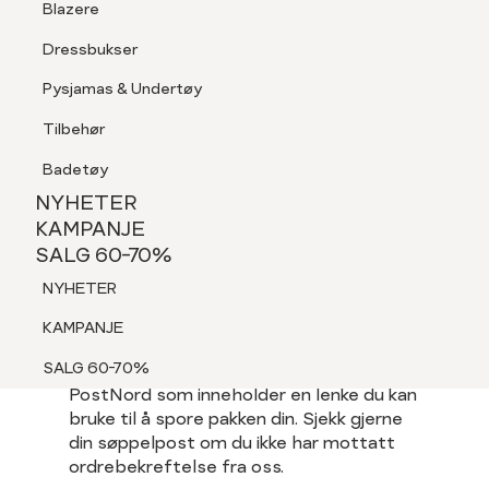
Blazere
Hvordan ser jeg ordrestatusen min?
Tilbehør
Dressbukser
LOGG INN
FAVORITTER
SØK
Shorts
Hvordan ser jeg
Pysjamas & Undertøy
Pysjamas & Undertøy
ordrestatusen
Tilbehør
NYHETER
min?
KAMPANJE
Badetøy
SALG 60-70%
NYHETER
NYHETER
Når du har lagt en bestilling, og denne er
KAMPANJE
godkjent, vil det gå en ordrebekreftelse
SALG 60-70%
KAMPANJE
til e-post adressen du oppga ved
NYHETER
bestilling. Der vil du se en oversikt over
SALG 60-70%
varene du har bestilt. En ny e-post
KAMPANJE
sendes ut når varene forlater vårt lager.
SALG 60-70%
Du vil også motta en e-post fra
PostNord som inneholder en lenke du kan
bruke til å spore pakken din. Sjekk gjerne
din søppelpost om du ikke har mottatt
ordrebekreftelse fra oss.