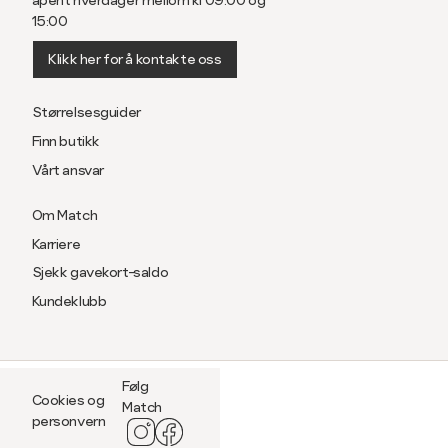
åpent hverdager mellom kl 09:00 og
15:00
Klikk her for å kontakte oss
Størrelsesguider
Finn butikk
Vårt ansvar
Om Match
Karriere
Sjekk gavekort-saldo
Kundeklubb
Følg
Cookies og
Match
personvern