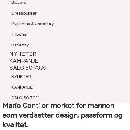
Blazere
Tilbehør
Dressbukser
LOGG INN
FAVORITTER
SØK
Shorts
Pysjamas & Undertøy
Pysjamas & Undertøy
Tilbehør
NYHETER
KAMPANJE
Badetøy
SALG 60-70%
NYHETER
NYHETER
KAMPANJE
SALG 60-70%
KAMPANJE
NYHETER
SALG 60-70%
KAMPANJE
SALG 60-70%
Mario Conti er merket for mannen
som verdsetter design, passform og
kvalitet.