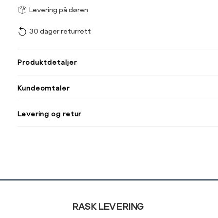
Størrel
Få v
Levering på døren
30 dager returrett
Vi gir beskjed hvis varen 
ønsket 
L
Produktdetaljer
38
44
Kundeomtaler
Din
Levering og retur
e-
post
Sidebunn
RASK LEVERING