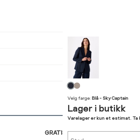
ser
arsel
kommer tilbake på lager. Velg
størrelse:
UKK
46
SEND
Velg
farge
Velg farge:
Blå - Sky Captain
Lager i butikk
Varelager er kun et estimat. Ta
GRATIS RETUR
Sted