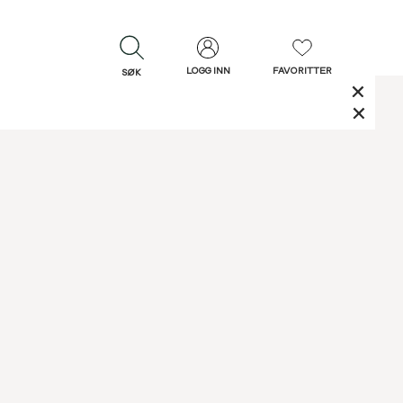
LOGG INN
FAVORITTER
SØK
LUKK
LUKK
Rask levering
Gratis retur
30 dagers retur