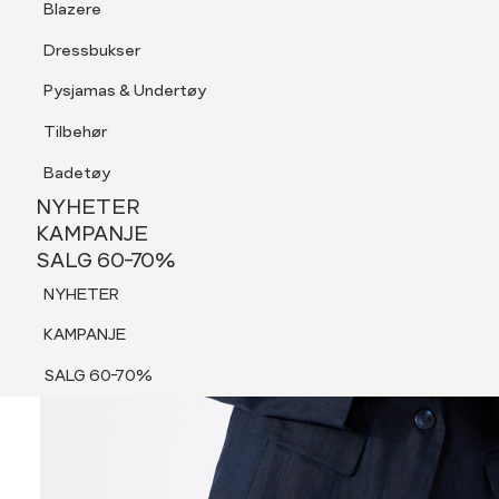
Blazere
Tilbehør
Dressbukser
Shorts
Pysjamas & Undertøy
Pysjamas & Undertøy
Tilbehør
NYHETER
KAMPANJE
Badetøy
SALG 60-70%
NYHETER
NYHETER
KAMPANJE
SALG 60-70%
KAMPANJE
NYHETER
SALG 60-70%
KAMPANJE
SALG 60-70%