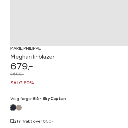
MARIE PHILIPPE
Meghan linblazer
679,-
1 699,-
SALG 60%
Velg
Velg farge:
Blå - Sky Captain
farge
Fri frakt over 600,-