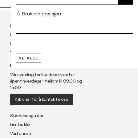
Bruk din posisjon
Betaling
Levering og frakt
Retur og bytte
Vilkår
SE ALLE
KUNDESERVICE
Vår avdeling for Kundeservice har
åpent hverdager mellom kl 09:00 og
15:00
Klikk her for å kontakte oss
Størrelsesguider
Finn butikk
Vårt ansvar