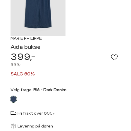
MARIE PHILIPPE
Aida bukse
399,-
999,-
SALG 60%
Velg
Velg farge:
Blå - Dark Denim
farge
Fri frakt over 600,-
Størrel
Få v
Levering på døren