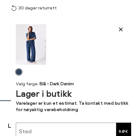
30 dager returrett
Vi gir beskjed hvis varen 
ønsket 
Størrelse
Klesstørrelse
L
Produktdetaljer
XS
34
34
36
Kundeomtaler
S
36
44
46
M
38
Levering og retur
L
40
Velg
Din
farge
XL
42
Velg farge:
Blå - Dark Denim
e-
Lager i butikk
post
XXL
44
Sidebunn
Varelager er kun et estimat. Ta kontakt med butikk
for nøyaktig varebeholdning
RASK
GRATIS
30 DAGERS
Sted
LEVERING
RETUR
RETUR
SØK