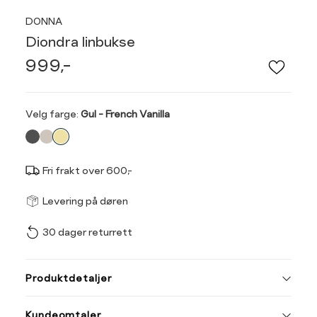
DONNA
Diondra linbukse
999,-
Velg
Velg farge:
Gul - French Vanilla
farge
Fri frakt over 600,-
Størrel
Få v
Levering på døren
30 dager returrett
Vi gir beskjed hvis varen 
ønsket 
Størrelse
Klesstørrelse
L
Produktdetaljer
XS
34
34
36
Kundeomtaler
S
36