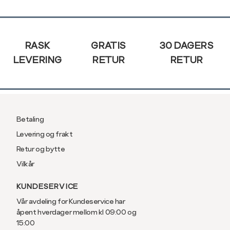
XXL
44
Sidebunn
RASK
GRATIS
30 DAGERS
LEVERING
RETUR
RETUR
Betaling
Levering og frakt
Retur og bytte
Vilkår
KUNDESERVICE
Vår avdeling for Kundeservice har
åpent hverdager mellom kl 09:00 og
15:00