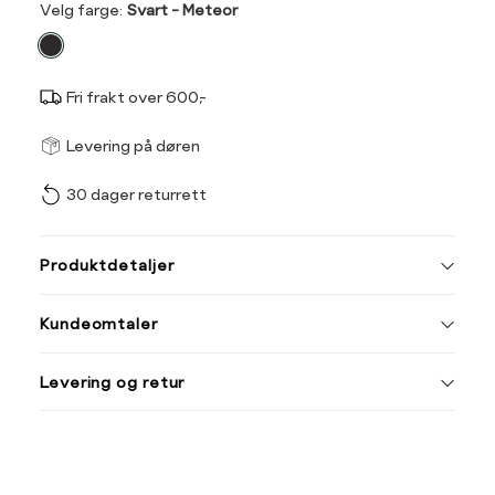
Velg
Velg farge:
Svart - Meteor
farge
Fri frakt over 600,-
Størrel
Få v
Levering på døren
30 dager returrett
Vi gir beskjed hvis varen 
ønsket 
Størrelse
Klesstørrelse
L
Produktdetaljer
XS
34
S
M
Kundeomtaler
S
36
M
38
Din
Levering og retur
e-
L
40
post
XL
42