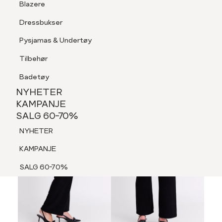
Blazere
Tilbehør
Dressbukser
LOGG INN
FAVORITTER
SØK
Shorts
Pysjamas & Undertøy
Pysjamas & Undertøy
Tilbehør
NYHETER
KAMPANJE
Badetøy
SALG 60-70%
NYHETER
70%
NYHETER
KAMPANJE
SALG 60-70%
KAMPANJE
NYHETER
SALG 60-70%
KAMPANJE
SALG 60-70%