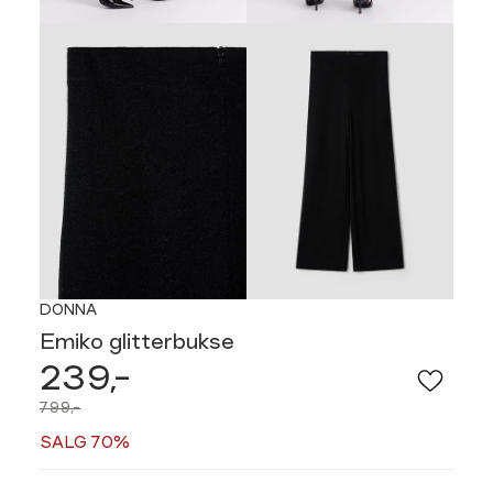
DONNA
Emiko glitterbukse
239,-
799,-
SALG 70%