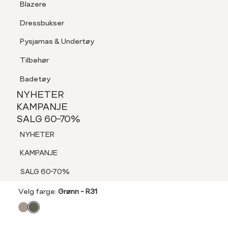
Blazere
Tilbehør
Dressbukser
LOGG INN
FAVORITTER
SØK
Shorts
Pysjamas & Undertøy
Pysjamas & Undertøy
Tilbehør
NYHETER
KAMPANJE
Badetøy
SALG 60-70%
60%
NYHETER
MARIE PHILIPPE
NYHETER
KAMPANJE
Meghan linbukse
SALG 60-70%
KAMPANJE
399,-
NYHETER
SALG 60-70%
999,-
KAMPANJE
SALG 60%
SALG 60-70%
Velg
Velg farge:
Grønn - R31
farge