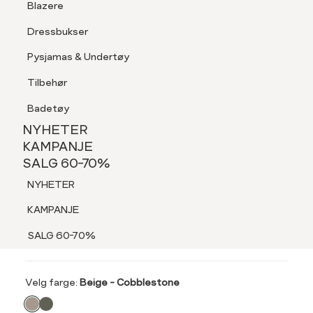
Blazere
Tilbehør
Dressbukser
LOGG INN
FAVORITTER
SØK
Shorts
Pysjamas & Undertøy
Pysjamas & Undertøy
Tilbehør
NYHETER
KAMPANJE
Badetøy
SALG 60-70%
NYHETER
60%
NYHETER
KAMPANJE
MARIE PHILIPPE
SALG 60-70%
KAMPANJE
Paris chinos
NYHETER
SALG 60-70%
519,-
KAMPANJE
1 299,-
SALG 60-70%
SALG 60%
Velg
Velg farge:
Beige - Cobblestone
farge