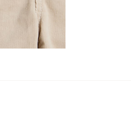
ser
arsel