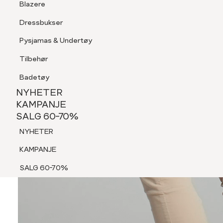
Blazere
Tilbehør
Dressbukser
Shorts
Pysjamas & Undertøy
Pysjamas & Undertøy
Tilbehør
NYHETER
KAMPANJE
Badetøy
SALG 60-70%
NYHETER
NYHETER
KAMPANJE
SALG 60-70%
KAMPANJE
NYHETER
SALG 60-70%
KAMPANJE
SALG 60-70%