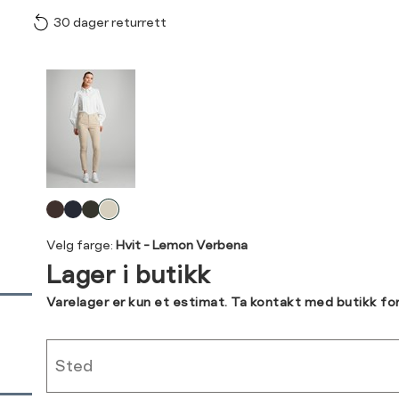
30 dager returrett
Vi gir beskjed hvis varen 
ønsket 
Størrelse
Klesstørrelse
L
Produktdetaljer
XS
34
34
36
Kundeomtaler
S
36
44
M
38
Levering og retur
L
40
Velg
Din
farge
XL
42
Velg farge:
Hvit - Lemon Verbena
e-
Lager i butikk
post
XXL
44
Sidebunn
Varelager er kun et estimat. Ta kontakt med butikk fo
RASK LEVERING
Sted