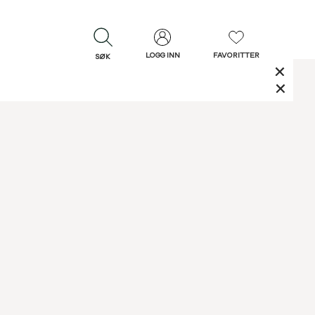
LOGG INN
FAVORITTER
SØK
LUKK
LUKK
Rask levering
Gratis retur
30 dagers retur