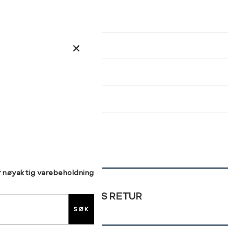
kommer tilbake på lager. Velg
størrelse:
Jeansstørrelse
Midjemål (cm)
Hoftemål (cm)
UKK
26-27
62-64
86-89
38
40
42
28-29
65-67
93-96
29-30
68-71
97-100
31
72-75
101-104
SEND
32
76-79
105-107
33
80-84
108-112
r nøyaktig varebeholdning
GRATIS RETUR
SØK