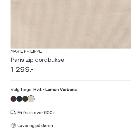
MARIE PHILIPPE
Paris zip cordbukse
1 299,-
Velg
Velg farge:
Hvit - Lemon Verbena
farge
Fri frakt over 600,-
Størrel
Få v
Levering på døren