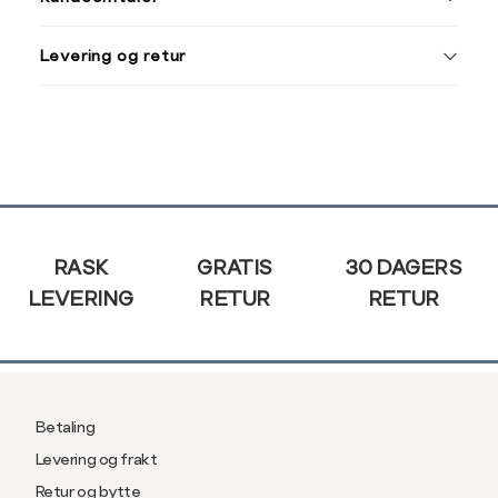
44
M
38
Levering og retur
L
40
Din
XL
42
e-
post
XXL
44
Sidebunn
RASK
GRATIS
30 DAGERS
LEVERING
RETUR
RETUR
Betaling
Levering og frakt
Retur og bytte