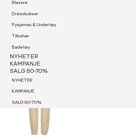
Blazere
Tilbehør
Dressbukser
LOGG INN
FAVORITTER
SØK
Shorts
Pysjamas & Undertøy
Pysjamas & Undertøy
Tilbehør
NYHETER
KAMPANJE
Badetøy
SALG 60-70%
NYHETER
NYHETER
KAMPANJE
SALG 60-70%
KAMPANJE
NYHETER
SALG 60-70%
KAMPANJE
SALG 60-70%