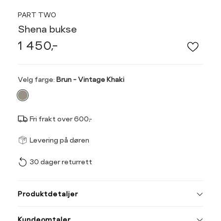
PART TWO
Shena bukse
1 450,-
Velg
Velg farge:
Brun - Vintage Khaki
farge
Fri frakt over 600,-
Størrel
Få v
Levering på døren
30 dager returrett
Vi gir beskjed hvis varen 
ønsket 
Størrelse
Klesstørrelse
L
Produktdetaljer
XS
34
34
36
Kundeomtaler
S
36