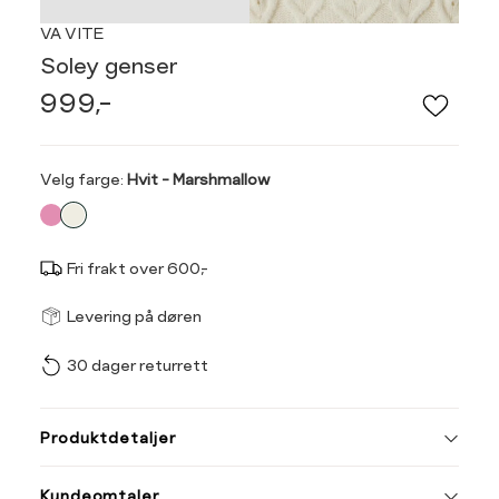
VA VITE
Soley genser
999,-
Velg
Velg farge:
Hvit - Marshmallow
farge
Fri frakt over 600,-
Størrel
Få v
Levering på døren
30 dager returrett
Vi gir beskjed hvis varen 
ønsket 
Størrelse
Klesstørrelse
L
Produktdetaljer
XS
34
XS
S
Kundeomtaler
S
36