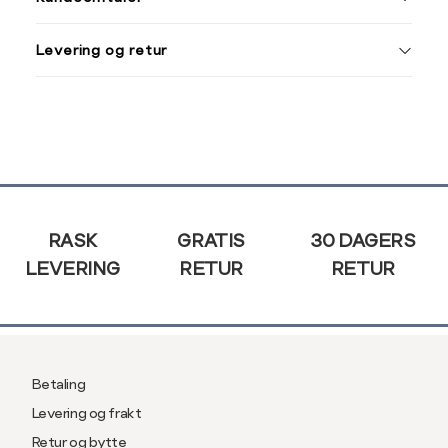
XXL
XXXL
M
38
Levering og retur
L
40
Din
XL
42
e-
post
XXL
44
Sidebunn
RASK
GRATIS
30 DAGERS
LEVERING
RETUR
RETUR
Betaling
Levering og frakt
Retur og bytte