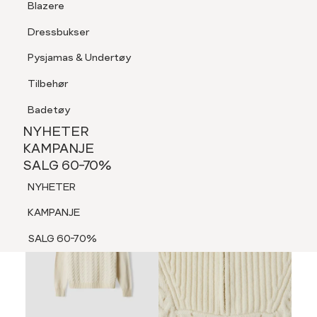
Blazere
Tilbehør
Dressbukser
LOGG INN
FAVORITTER
SØK
Shorts
Pysjamas & Undertøy
Pysjamas & Undertøy
Tilbehør
NYHETER
KAMPANJE
Badetøy
SALG 60-70%
NYHETER
NYHETER
KAMPANJE
SALG 60-70%
KAMPANJE
NYHETER
SALG 60-70%
KAMPANJE
SALG 60-70%