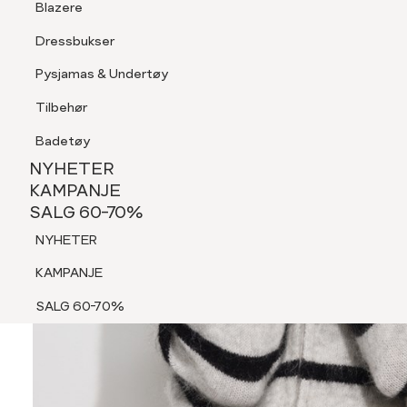
Blazere
Tilbehør
Dressbukser
Shorts
Pysjamas & Undertøy
Pysjamas & Undertøy
Tilbehør
NYHETER
KAMPANJE
Badetøy
SALG 60-70%
NYHETER
NYHETER
KAMPANJE
SALG 60-70%
KAMPANJE
NYHETER
SALG 60-70%
KAMPANJE
SALG 60-70%