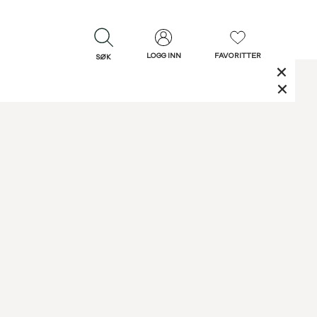
LOGG INN
FAVORITTER
SØK
LUKK
LUKK
Rask levering
Gratis retur
30 dagers retur