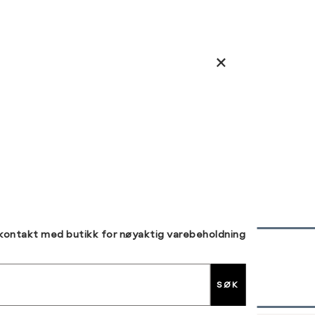
 kontakt med butikk for nøyaktig varebeholdning
30 DAGERS RETUR
SØK