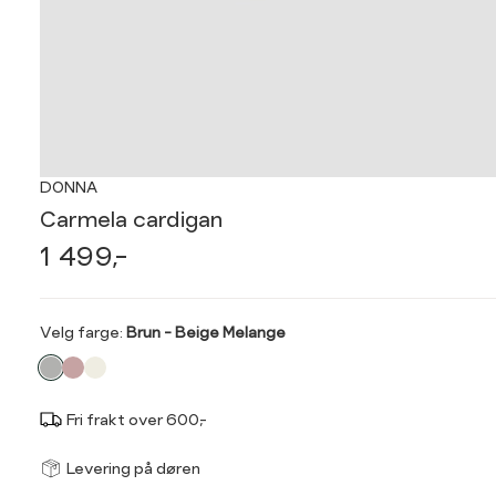
DONNA
Carmela cardigan
1 499,-
Velg
Velg farge:
Brun - Beige Melange
farge
Fri frakt over 600,-
Størrel
Få v
Levering på døren