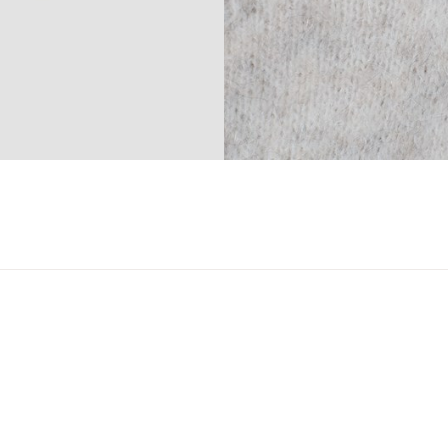
ser
arsel