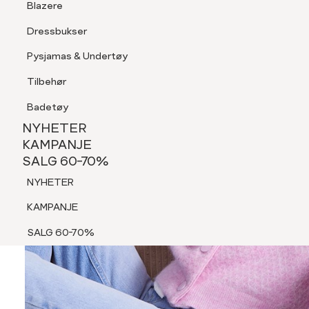
Blazere
Tilbehør
Dressbukser
Shorts
Pysjamas & Undertøy
Pysjamas & Undertøy
Tilbehør
NYHETER
KAMPANJE
Badetøy
SALG 60-70%
NYHETER
NYHETER
KAMPANJE
SALG 60-70%
KAMPANJE
NYHETER
SALG 60-70%
KAMPANJE
SALG 60-70%