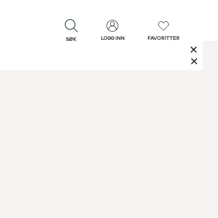
LOGG INN
FAVORITTER
SØK
LUKK
LUKK
Rask levering
Gratis retur
30 dagers retur