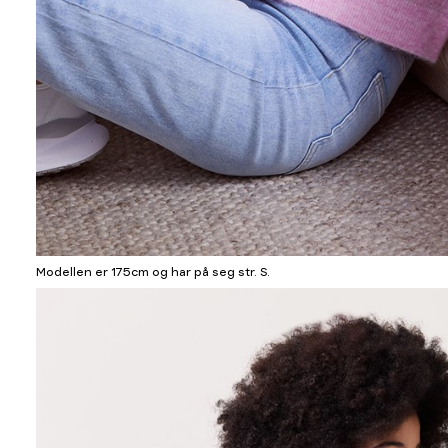
Modellen er 175cm og har på seg str. S.
Informasjon
om
modellhøyde
og
produkstørrelse