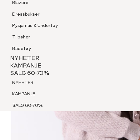
Blazere
Tilbehør
Dressbukser
Shorts
Pysjamas & Undertøy
Pysjamas & Undertøy
Tilbehør
NYHETER
KAMPANJE
Badetøy
SALG 60-70%
NYHETER
NYHETER
KAMPANJE
SALG 60-70%
KAMPANJE
NYHETER
SALG 60-70%
KAMPANJE
SALG 60-70%