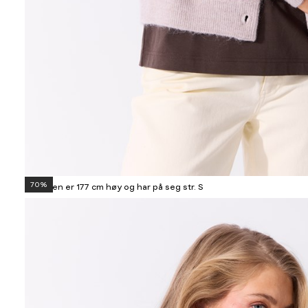
70%
Modellen er 177 cm høy og har på seg str. S
Informasjon
om
modellhøyde
og
produkstørrelse