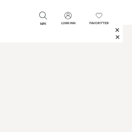
LOGG INN
FAVORITTER
SØK
LUKK
LUKK
Rask levering
Gratis retur
30 dagers retur