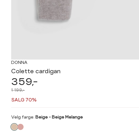
DONNA
Colette cardigan
359,-
1 199,-
SALG 70%
Velg
Velg farge:
Beige - Beige Melange
farge