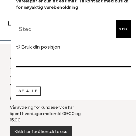
Sidebunn
Varelager er kun et estimat. Ta kontakt med butikk
for nøyaktig varebeholdning
RASK
GRATIS
30 DAGERS
Sted
LEVERING
RETUR
RETUR
SØK
Bruk din posisjon
Betaling
Levering og frakt
Retur og bytte
Vilkår
SE ALLE
KUNDESERVICE
Vår avdeling for Kundeservice har
åpent hverdager mellom kl 09:00 og
15:00
Klikk her for å kontakte oss