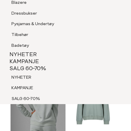
Blazere
Tilbehør
Dressbukser
LOGG INN
FAVORITTER
SØK
Shorts
Pysjamas & Undertøy
Pysjamas & Undertøy
Tilbehør
NYHETER
KAMPANJE
Badetøy
SALG 60-70%
NYHETER
NYHETER
KAMPANJE
SALG 60-70%
KAMPANJE
NYHETER
SALG 60-70%
KAMPANJE
SALG 60-70%