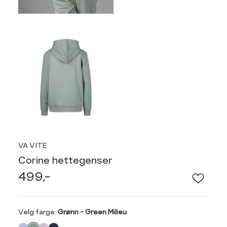
VA VITE
Corine hettegenser
499,-
Velg
Velg farge:
Grønn - Green Milieu
farge