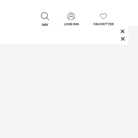
LOGG INN
FAVORITTER
SØK
LUKK
LUKK
Rask levering
Gratis retur
30 dagers retur