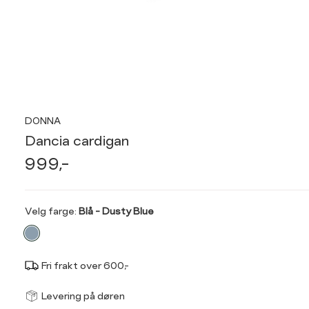
DONNA
Dancia cardigan
999,-
Velg
Velg farge:
Blå - Dusty Blue
farge
Fri frakt over 600,-
Størrel
Få v
Levering på døren