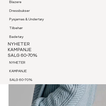
Blazere
Tilbehør
Dressbukser
Shorts
Pysjamas & Undertøy
Pysjamas & Undertøy
Tilbehør
NYHETER
KAMPANJE
Badetøy
SALG 60-70%
NYHETER
NYHETER
KAMPANJE
SALG 60-70%
KAMPANJE
NYHETER
SALG 60-70%
KAMPANJE
SALG 60-70%