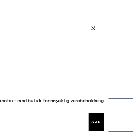
 kontakt med butikk for nøyaktig varebeholdning
30 DAGERS RETUR
SØK