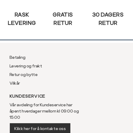
Sidebunn
RASK
GRATIS
30 DAGERS
LEVERING
RETUR
RETUR
Betaling
Levering og frakt
Retur og bytte
Vilkår
KUNDESERVICE
Vår avdeling for Kundeservice har
åpent hverdager mellom kl 09:00 og
15:00
Klikk her for å kontakte oss