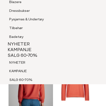
Blazere
Tilbehør
Dressbukser
LOGG INN
FAVORITTER
SØK
Shorts
Pysjamas & Undertøy
Pysjamas & Undertøy
Tilbehør
NYHETER
KAMPANJE
Badetøy
SALG 60-70%
NYHETER
NYHETER
KAMPANJE
SALG 60-70%
KAMPANJE
NYHETER
SALG 60-70%
KAMPANJE
SALG 60-70%