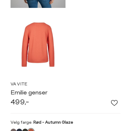
VA VITE
Emilie genser
499,-
Velg
Velg farge:
Rød - Autumn Glaze
farge