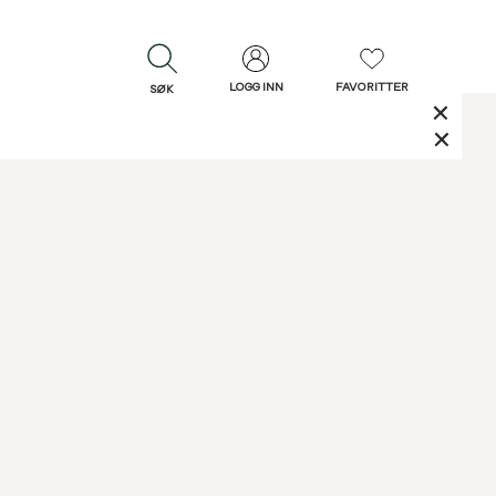
LOGG INN
FAVORITTER
SØK
LUKK
LUKK
Rask levering
Gratis retur
30 dagers retur