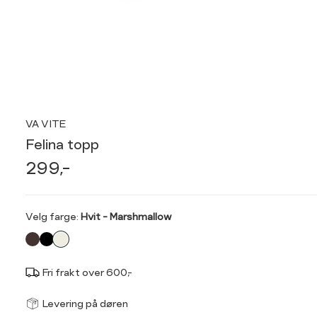
VA VITE
Felina topp
299,-
Velg
Velg farge:
Hvit - Marshmallow
farge
Fri frakt over 600,-
Størrel
Få v
Levering på døren