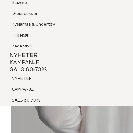
Blazere
Tilbehør
Dressbukser
Shorts
Pysjamas & Undertøy
Pysjamas & Undertøy
Tilbehør
NYHETER
KAMPANJE
Badetøy
SALG 60-70%
NYHETER
NYHETER
KAMPANJE
SALG 60-70%
KAMPANJE
NYHETER
SALG 60-70%
KAMPANJE
SALG 60-70%