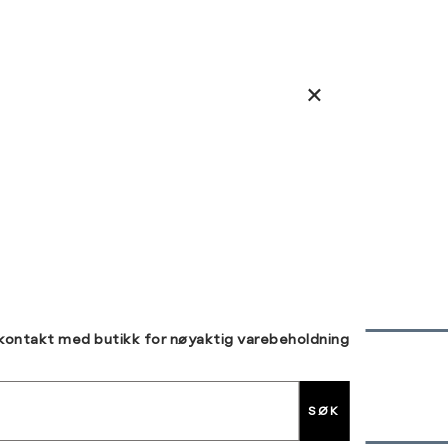
 kontakt med butikk for nøyaktig varebeholdning
30 DAGERS RETUR
SØK