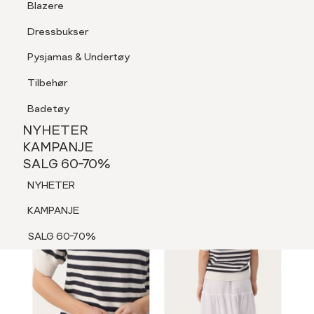
Blazere
Tilbehør
Dressbukser
LOGG INN
FAVORITTER
SØK
Shorts
Pysjamas & Undertøy
Pysjamas & Undertøy
Tilbehør
NYHETER
KAMPANJE
Badetøy
SALG 60-70%
NYHETER
NYHETER
KAMPANJE
SALG 60-70%
KAMPANJE
NYHETER
SALG 60-70%
KAMPANJE
SALG 60-70%