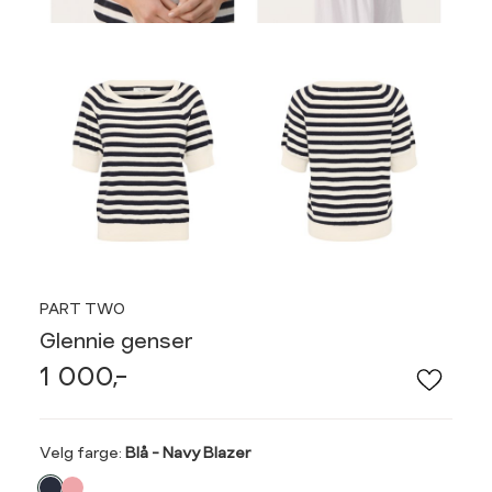
PART TWO
Glennie genser
1 000,-
Velg
Velg farge:
Blå - Navy Blazer
farge