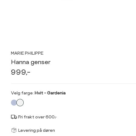
MARIE PHILIPPE
Hanna genser
999,-
Velg
Velg farge:
Hvit - Gardenia
farge
Fri frakt over 600,-
Størrel
Få v
Levering på døren