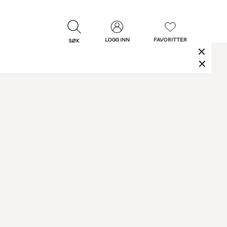
LOGG INN
FAVORITTER
SØK
LUKK
LUKK
Rask levering
Gratis retur
30 dagers retur