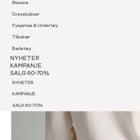
Blazere
Tilbehør
Dressbukser
Shorts
Pysjamas & Undertøy
Pysjamas & Undertøy
Tilbehør
NYHETER
KAMPANJE
Badetøy
SALG 60-70%
NYHETER
NYHETER
KAMPANJE
SALG 60-70%
KAMPANJE
NYHETER
SALG 60-70%
KAMPANJE
SALG 60-70%