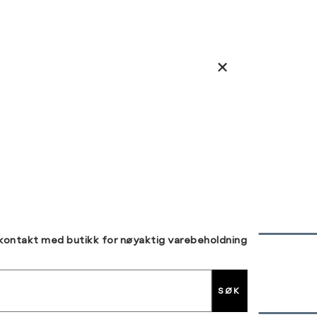
 kontakt med butikk for nøyaktig varebeholdning
30 DAGERS RETUR
SØK