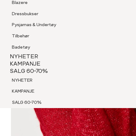
Blazere
Tilbehør
Dressbukser
Shorts
Pysjamas & Undertøy
Pysjamas & Undertøy
Tilbehør
NYHETER
KAMPANJE
Badetøy
SALG 60-70%
NYHETER
NYHETER
KAMPANJE
SALG 60-70%
KAMPANJE
NYHETER
SALG 60-70%
KAMPANJE
SALG 60-70%