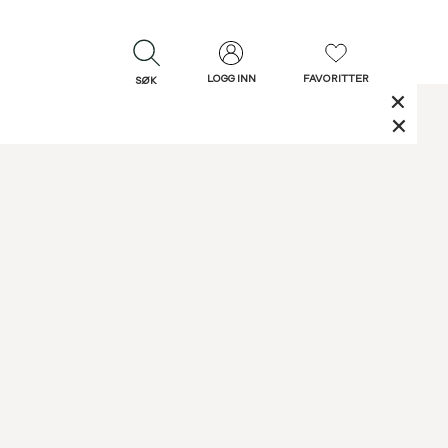
LOGG INN
FAVORITTER
SØK
LUKK
LUKK
Rask levering
Gratis retur
30 dagers retur