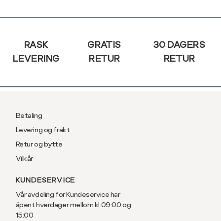
XXL
44
Sidebunn
RASK
GRATIS
30 DAGERS
LEVERING
RETUR
RETUR
Betaling
Levering og frakt
Retur og bytte
Vilkår
KUNDESERVICE
Vår avdeling for Kundeservice har
åpent hverdager mellom kl 09:00 og
15:00