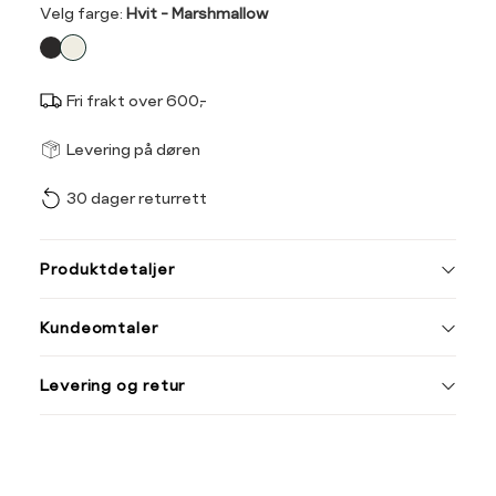
Velg
Velg farge:
Hvit - Marshmallow
farge
Fri frakt over 600,-
Størrel
Få v
Levering på døren
30 dager returrett
Vi gir beskjed hvis varen 
ønsket 
Størrelse
Klesstørrelse
L
Produktdetaljer
XS
34
Din
Kundeomtaler
S
36
e-
post
M
38
Levering og retur
L
40
XL
42