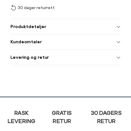
30 dager returrett
Vi gir beskjed hvis varen 
ønsket 
Størrelse
Klesstørrelse
L
Produktdetaljer
XS
34
XS
S
Kundeomtaler
S
36
XXXL
M
38
Levering og retur
L
40
Din
XL
42
e-
post
XXL
44
Sidebunn
RASK
GRATIS
30 DAGERS
LEVERING
RETUR
RETUR