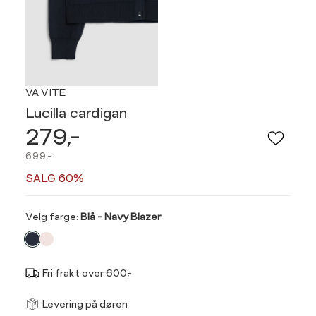
VA VITE
Lucilla cardigan
279,-
699,-
SALG 60%
Velg
Velg farge:
Blå - Navy Blazer
farge
Fri frakt over 600,-
Størrel
Få v
Levering på døren