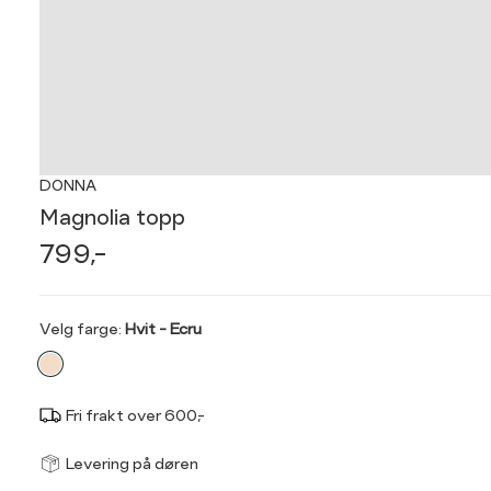
DONNA
Magnolia topp
799,-
Velg
Velg farge:
Hvit - Ecru
farge
Fri frakt over 600,-
Størrel
Få v
Levering på døren