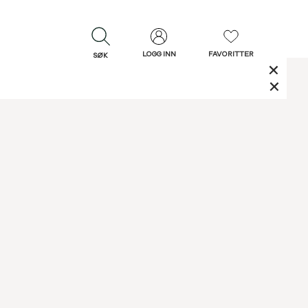
LOGG INN
FAVORITTER
SØK
LUKK
LUKK
Rask levering
Gratis retur
30 dagers retur