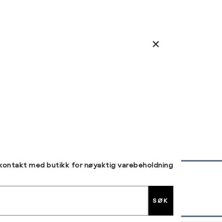
 kontakt med butikk for nøyaktig varebeholdning
30 DAGERS RETUR
SØK