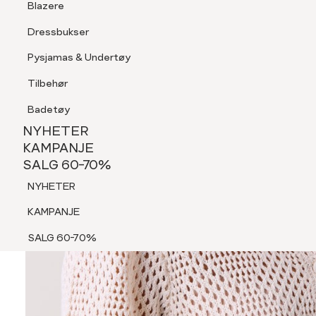
Blazere
Tilbehør
Dressbukser
Shorts
Pysjamas & Undertøy
Pysjamas & Undertøy
Tilbehør
NYHETER
KAMPANJE
Badetøy
SALG 60-70%
NYHETER
NYHETER
KAMPANJE
SALG 60-70%
KAMPANJE
NYHETER
SALG 60-70%
KAMPANJE
SALG 60-70%