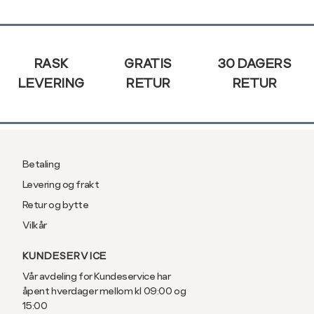
post
XXL
44
Sidebunn
RASK
GRATIS
30 DAGERS
LEVERING
RETUR
RETUR
Betaling
Levering og frakt
Retur og bytte
Vilkår
KUNDESERVICE
Vår avdeling for Kundeservice har
åpent hverdager mellom kl 09:00 og
15:00