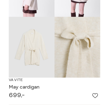
VA VITE
May cardigan
699,-