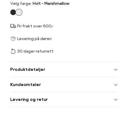
Velg
Velg farge:
Hvit - Marshmallow
farge
Fri frakt over 600,-
Størrel
Få v
Levering på døren
30 dager returrett
Vi gir beskjed hvis varen 
ønsket 
Størrelse
Klesstørrelse
L
Produktdetaljer
XS
34
XS
S
Kundeomtaler
S
36
XXL
XXXL
M
38
Levering og retur
L
40
Din
XL
42
e-