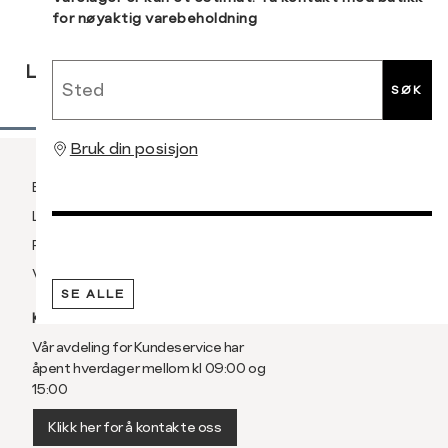
for nøyaktig varebeholdning
RASK
GRATIS
30 DAGERS
Sted
LEVERING
RETUR
RETUR
SØK
Bruk din posisjon
Betaling
Levering og frakt
Retur og bytte
Vilkår
SE ALLE
KUNDESERVICE
Vår avdeling for Kundeservice har
åpent hverdager mellom kl 09:00 og
15:00
Klikk her for å kontakte oss