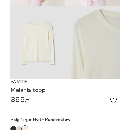
VA VITE
Melania topp
399,-
Velg
Velg farge:
Hvit - Marshmallow
farge