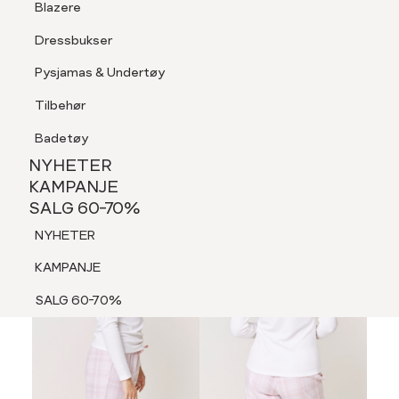
Blazere
Tilbehør
Dressbukser
LOGG INN
FAVORITTER
SØK
Shorts
Pysjamas & Undertøy
Pysjamas & Undertøy
Tilbehør
NYHETER
KAMPANJE
Badetøy
SALG 60-70%
NYHETER
NYHETER
KAMPANJE
SALG 60-70%
KAMPANJE
NYHETER
SALG 60-70%
KAMPANJE
SALG 60-70%