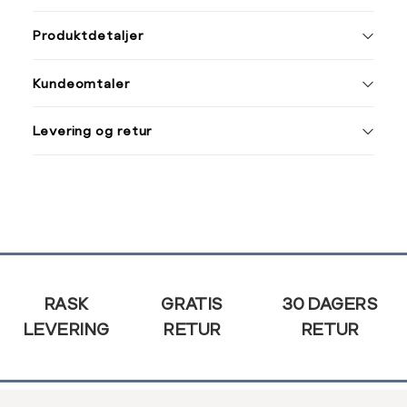
ønsket 
Størrelse
Klesstørrelse
L
Produktdetaljer
XS
34
XS
S
Kundeomtaler
S
36
XXL
M
38
Levering og retur
L
40
Din
XL
42
e-
post
XXL
44
Sidebunn
RASK
GRATIS
30 DAGERS
LEVERING
RETUR
RETUR