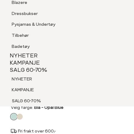
Blazere
Tilbehør
Dressbukser
LOGG INN
FAVORITTER
SØK
Shorts
Pysjamas & Undertøy
Pysjamas & Undertøy
Tilbehør
NYHETER
KAMPANJE
Badetøy
SALG 60-70%
NYHETER
NYHETER
KAMPANJE
PART TWO
SALG 60-70%
KAMPANJE
Ninell cardigan
NYHETER
SALG 60-70%
1 500,-
KAMPANJE
SALG 60-70%
Velg
Velg farge:
Blå - Opal Blue
farge
Fri frakt over 600,-