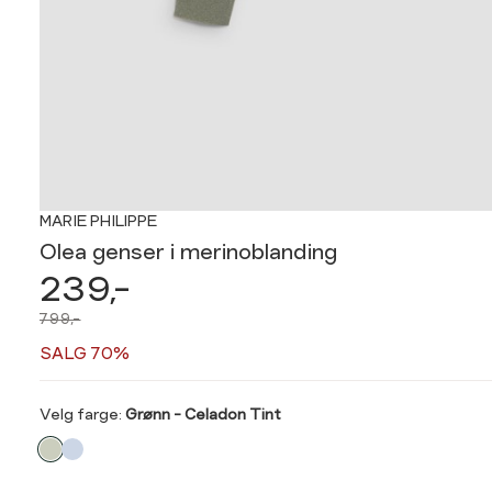
MARIE PHILIPPE
Olea genser i merinoblanding
239,-
799,-
SALG 70%
Velg
Velg farge:
Grønn - Celadon Tint
farge