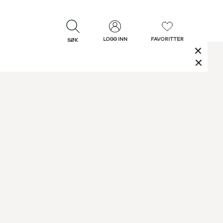
LOGG INN
FAVORITTER
SØK
LUKK
LUKK
Rask levering
Gratis retur
30 dagers retur