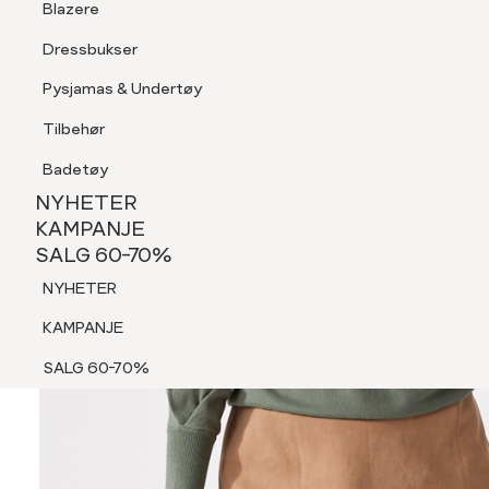
Blazere
Tilbehør
Dressbukser
Shorts
Pysjamas & Undertøy
Pysjamas & Undertøy
Tilbehør
NYHETER
KAMPANJE
Badetøy
SALG 60-70%
NYHETER
NYHETER
KAMPANJE
SALG 60-70%
KAMPANJE
NYHETER
SALG 60-70%
KAMPANJE
SALG 60-70%