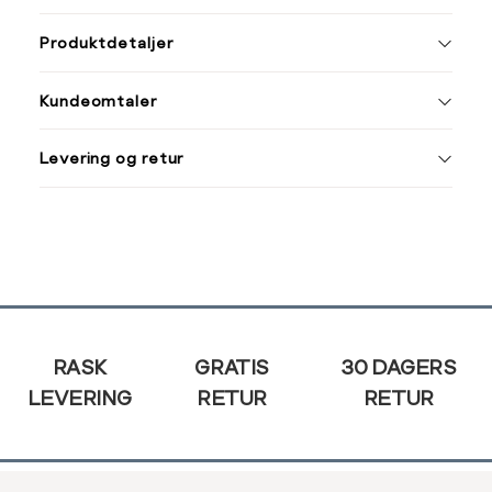
ønsket 
Størrelse
Klesstørrelse
L
Produktdetaljer
XS
34
XS
S
Kundeomtaler
S
36
XXL
M
38
Levering og retur
L
40
Din
XL
42
e-
post
XXL
44
Sidebunn
RASK
GRATIS
30 DAGERS
LEVERING
RETUR
RETUR