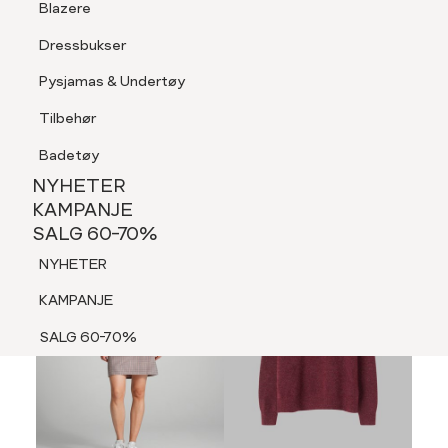
Blazere
Tilbehør
Dressbukser
LOGG INN
FAVORITTER
SØK
Shorts
Pysjamas & Undertøy
Pysjamas & Undertøy
Tilbehør
NYHETER
KAMPANJE
Badetøy
SALG 60-70%
NYHETER
NYHETER
KAMPANJE
SALG 60-70%
KAMPANJE
NYHETER
SALG 60-70%
KAMPANJE
SALG 60-70%