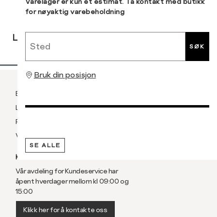
Sidebunn
Varelager er kun et estimat. Ta kontakt med butikk
for nøyaktig varebeholdning
RASK
GRATIS
30 DAGERS
Sted
LEVERING
RETUR
RETUR
SØK
Bruk din posisjon
Betaling
Levering og frakt
Retur og bytte
Vilkår
SE ALLE
KUNDESERVICE
Vår avdeling for Kundeservice har
åpent hverdager mellom kl 09:00 og
15:00
Klikk her for å kontakte oss