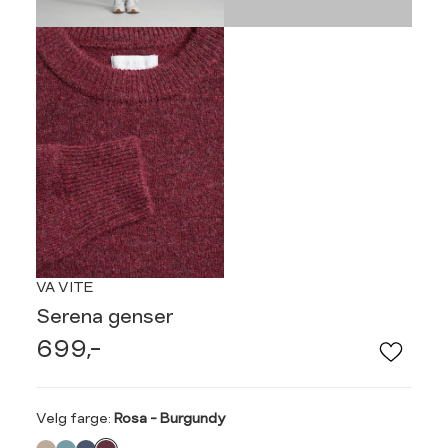
VA VITE
Serena genser
699,-
Velg
Velg farge:
Rosa - Burgundy
farge