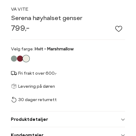
VA VITE
Serena høyhalset genser
799,-
Velg
Velg farge:
Hvit - Marshmallow
farge
Fri frakt over 600,-
Størrel
Få v
Levering på døren
30 dager returrett
Vi gir beskjed hvis varen 
ønsket 
Størrelse
Klesstørrelse
L
Produktdetaljer
XS
34
XS
S
Kundeomtaler
S
36