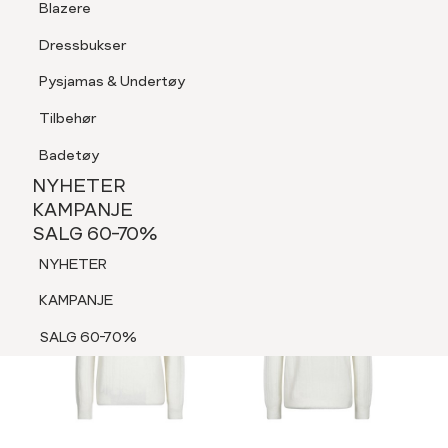
Blazere
Tilbehør
Dressbukser
LOGG INN
FAVORITTER
SØK
Shorts
Pysjamas & Undertøy
Pysjamas & Undertøy
Tilbehør
NYHETER
KAMPANJE
Badetøy
SALG 60-70%
NYHETER
NYHETER
KAMPANJE
SALG 60-70%
KAMPANJE
NYHETER
SALG 60-70%
KAMPANJE
SALG 60-70%