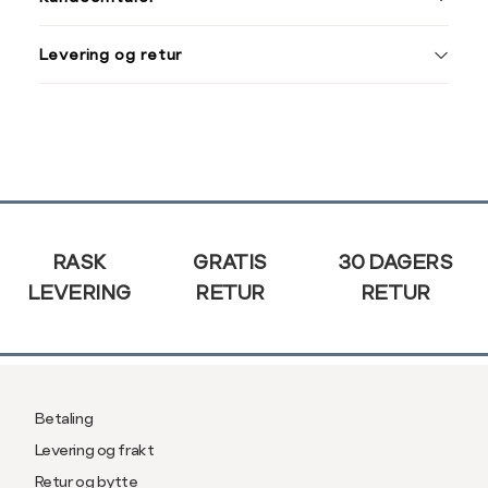
XXL
M
38
Levering og retur
L
40
Din
XL
42
e-
post
XXL
44
Sidebunn
RASK
GRATIS
30 DAGERS
LEVERING
RETUR
RETUR
Betaling
Levering og frakt
Retur og bytte