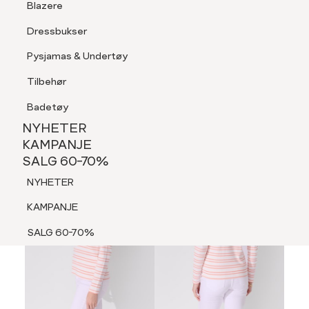
Blazere
Tilbehør
Dressbukser
LOGG INN
FAVORITTER
SØK
Shorts
Pysjamas & Undertøy
Pysjamas & Undertøy
Tilbehør
NYHETER
KAMPANJE
Badetøy
SALG 60-70%
NYHETER
60%
NYHETER
KAMPANJE
SALG 60-70%
KAMPANJE
NYHETER
SALG 60-70%
KAMPANJE
SALG 60-70%