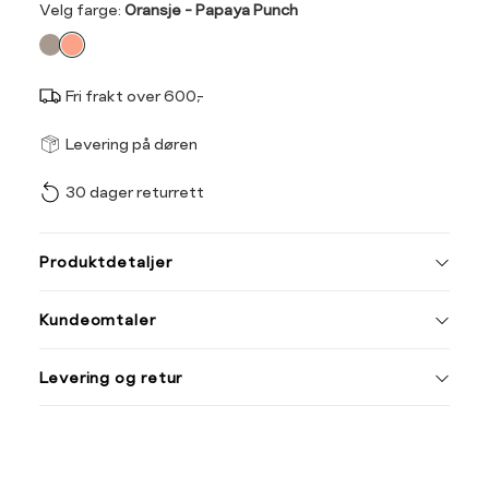
Velg
Velg farge:
Oransje - Papaya Punch
farge
Fri frakt over 600,-
Størrel
Få v
Levering på døren
30 dager returrett
Vi gir beskjed hvis varen 
ønsket 
Størrelse
Klesstørrelse
L
Produktdetaljer
XS
34
XS
XXL
Kundeomtaler
S
36
M
38
Din
Levering og retur
e-
L
40
post
XL
42