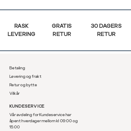
XXL
44
Sidebunn
RASK
GRATIS
30 DAGERS
LEVERING
RETUR
RETUR
Betaling
Levering og frakt
Retur og bytte
Vilkår
KUNDESERVICE
Vår avdeling for Kundeservice har
åpent hverdager mellom kl 09:00 og
15:00