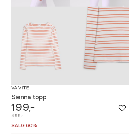
VA VITE
Sienna topp
199,-
499,-
SALG 60%