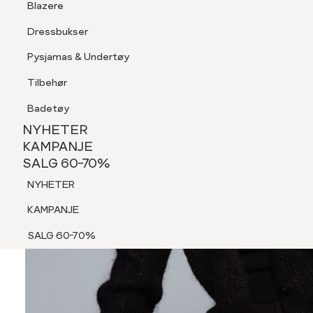
Blazere
Tilbehør
Dressbukser
Shorts
Pysjamas & Undertøy
Pysjamas & Undertøy
Tilbehør
NYHETER
KAMPANJE
Badetøy
SALG 60-70%
NYHETER
NYHETER
KAMPANJE
SALG 60-70%
KAMPANJE
NYHETER
SALG 60-70%
KAMPANJE
SALG 60-70%