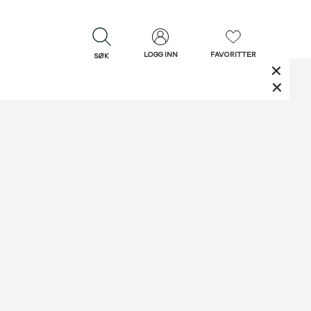
LOGG INN
FAVORITTER
SØK
LUKK
LUKK
Rask levering
Gratis retur
30 dagers retur