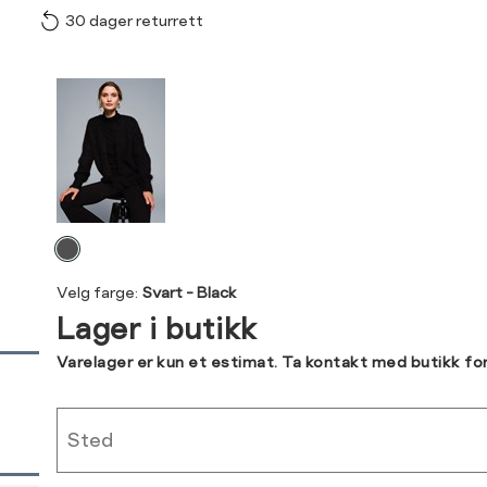
30 dager returrett
Vi gir beskjed hvis varen 
ønsket 
Størrelse
Klesstørrelse
L
Produktdetaljer
XS
34
XS
S
Kundeomtaler
S
36
M
38
Din
Levering og retur
e-
L
40
Velg
post
farge
XL
42
Velg farge:
Svart - Black
Lager i butikk
XXL
44
Sidebunn
Varelager er kun et estimat. Ta kontakt med butikk fo
RASK LEVERING
Sted