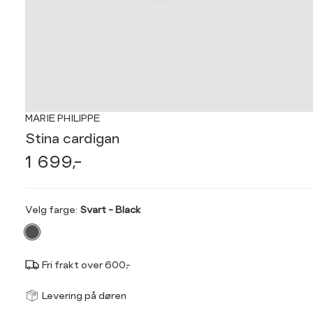
MARIE PHILIPPE
Stina cardigan
1 699,-
Velg
Velg farge:
Svart - Black
farge
Fri frakt over 600,-
Størrel
Få v
Levering på døren