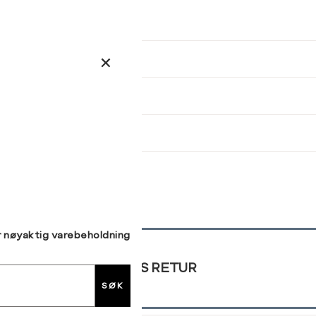
kommer tilbake på lager. Velg
størrelse:
Brystvidde (cm)
Midjemål (cm)
Hoftemål (cm)
UKK
78-81
62-64
86-89
M
L
XL
82-85
65-67
93-96
SEND
86-89
68-71
97-100
90-93
72-75
101-104
94-97
76-79
105-107
98-101
80-84
108-112
r nøyaktig varebeholdning
GRATIS RETUR
SØK