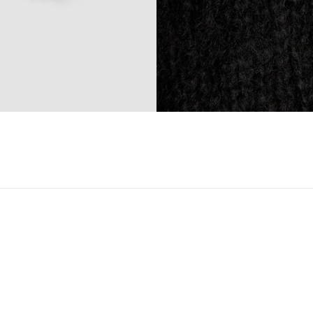
ser
arsel