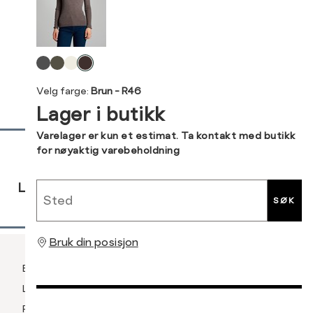
XXL
M
38
Levering og retur
L
40
Velg
Din
farge
XL
42
Velg farge:
Brun - R46
e-
Lager i butikk
post
XXL
44
Sidebunn
Varelager er kun et estimat. Ta kontakt med butikk
for nøyaktig varebeholdning
RASK
GRATIS
30 DAGERS
Sted
LEVERING
RETUR
RETUR
SØK
Bruk din posisjon
Betaling
Levering og frakt
Retur og bytte