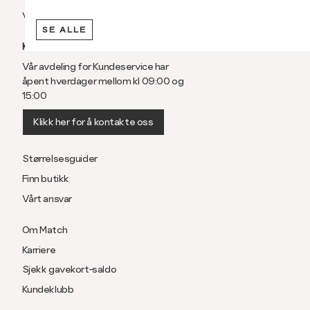
Vilkår
SE ALLE
KUNDESERVICE
Vår avdeling for Kundeservice har
åpent hverdager mellom kl 09:00 og
15:00
Klikk her for å kontakte oss
Størrelsesguider
Finn butikk
Vårt ansvar
Om Match
Karriere
Sjekk gavekort-saldo
Kundeklubb