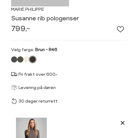
MARIE PHILIPPE
Susanne rib pologenser
799,-
Velg
Velg farge:
Brun - R46
farge
Fri frakt over 600,-
Størrel
Få v
Levering på døren
30 dager returrett
Vi gir beskjed hvis varen 
ønsket 
Størrelse
Klesstørrelse
L
Produktdetaljer
XS
34
XS
S
Kundeomtaler
S
36