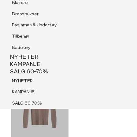
Blazere
Tilbehør
Dressbukser
LOGG INN
FAVORITTER
SØK
Shorts
Pysjamas & Undertøy
Pysjamas & Undertøy
Tilbehør
NYHETER
KAMPANJE
Badetøy
SALG 60-70%
NYHETER
NYHETER
KAMPANJE
SALG 60-70%
KAMPANJE
NYHETER
SALG 60-70%
KAMPANJE
SALG 60-70%