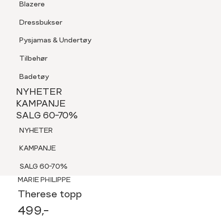
Blazere
Tilbehør
Dressbukser
Shorts
Pysjamas & Undertøy
Pysjamas & Undertøy
Tilbehør
NYHETER
KAMPANJE
Badetøy
SALG 60-70%
NYHETER
NYHETER
KAMPANJE
SALG 60-70%
KAMPANJE
NYHETER
SALG 60-70%
KAMPANJE
SALG 60-70%
MARIE PHILIPPE
Therese topp
499,-