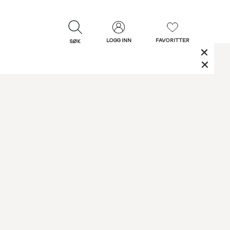
LOGG INN
FAVORITTER
SØK
LUKK
LUKK
Rask levering
Gratis retur
30 dagers retur