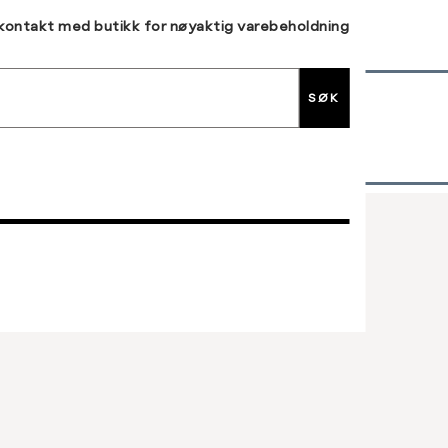
 kontakt med butikk for nøyaktig varebeholdning
SØK
30 DAGERS RETUR