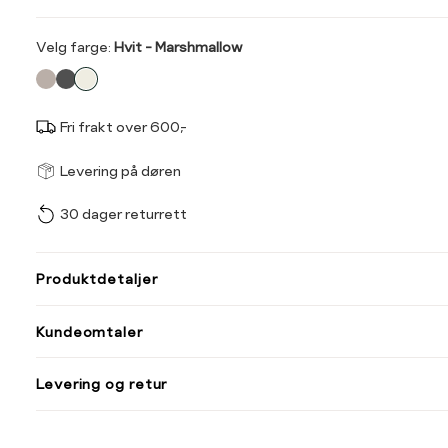
Velg
Velg farge:
Hvit - Marshmallow
farge
Fri frakt over 600,-
Størrel
Få v
Levering på døren
30 dager returrett
Vi gir beskjed hvis varen 
ønsket 
Størrelse
Klesstørrelse
L
Produktdetaljer
XS
34
XS
S
Kundeomtaler
S
36
XXL
M
38
Levering og retur
L
40
Din