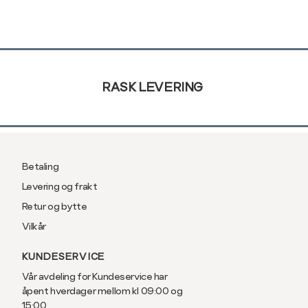
XL
42
e-
post
XXL
44
Sidebunn
RASK LEVERING
Betaling
Levering og frakt
Retur og bytte
Vilkår
KUNDESERVICE
Vår avdeling for Kundeservice har
åpent hverdager mellom kl 09:00 og
15:00