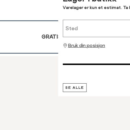
94-97
76-79
105-107
Varelager er kun et estimat. Ta
98-101
80-84
108-112
Sted
GRATIS RETUR
Bruk din posisjon
SE ALLE