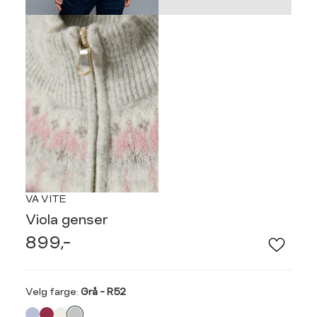
VA VITE
Viola genser
899,-
Velg
Velg farge:
Grå - R52
farge