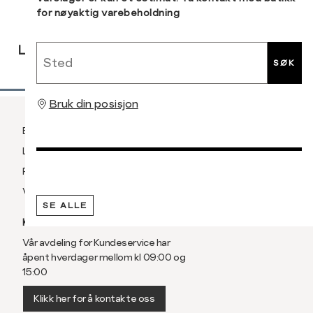
for nøyaktig varebeholdning
RASK
GRATIS
30 DAGERS
Sted
LEVERING
RETUR
RETUR
SØK
Bruk din posisjon
Betaling
Levering og frakt
Retur og bytte
Vilkår
SE ALLE
KUNDESERVICE
Vår avdeling for Kundeservice har
åpent hverdager mellom kl 09:00 og
15:00
Klikk her for å kontakte oss