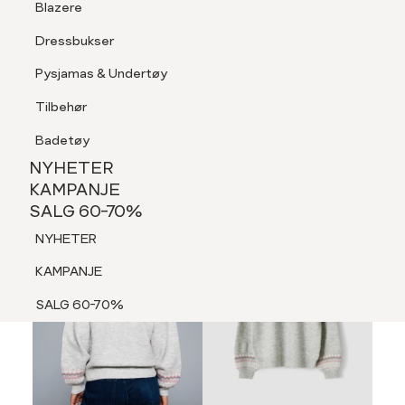
Blazere
Tilbehør
Dressbukser
LOGG INN
FAVORITTER
SØK
Shorts
Pysjamas & Undertøy
Pysjamas & Undertøy
Tilbehør
NYHETER
KAMPANJE
Badetøy
SALG 60-70%
NYHETER
NYHETER
KAMPANJE
SALG 60-70%
KAMPANJE
NYHETER
SALG 60-70%
KAMPANJE
SALG 60-70%