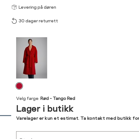
Størrel
Få v
Levering på døren
30 dager returrett
Vi gir beskjed hvis varen 
ønsket 
L
Produktdetaljer
34
36
Kundeomtaler
Din
Levering og retur
e-
Velg
post
farge
Velg farge:
Rød - Tango Red
Lager i butikk
Sidebunn
Varelager er kun et estimat. Ta kontakt med butikk fo
RASK LEVERING
Sted