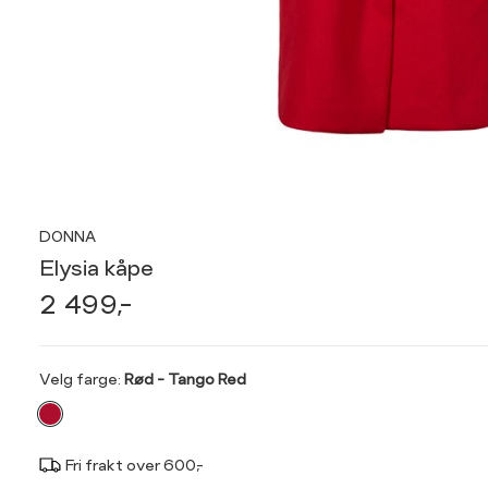
DONNA
Elysia kåpe
2 499,-
Velg
Velg farge:
Rød - Tango Red
farge
Fri frakt over 600,-