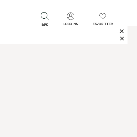
LOGG INN
FAVORITTER
SØK
LUKK
LUKK
Rask levering
Gratis retur
30 dagers retur