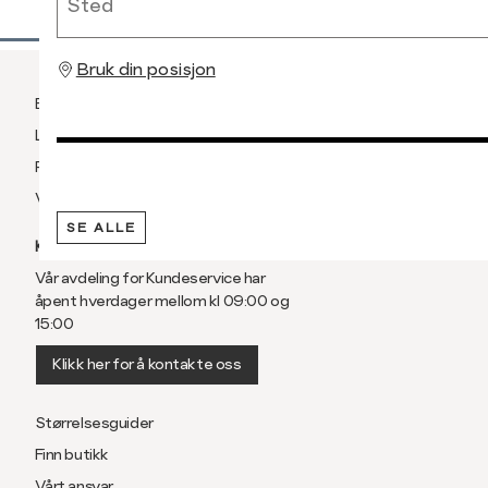
Bruk din posisjon
Betaling
Levering og frakt
Retur og bytte
Vilkår
SE ALLE
KUNDESERVICE
Vår avdeling for Kundeservice har
åpent hverdager mellom kl 09:00 og
15:00
Klikk her for å kontakte oss
Størrelsesguider
Finn butikk
Vårt ansvar