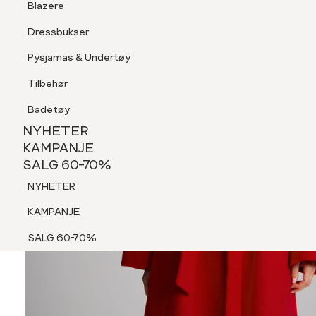
Blazere
Tilbehør
Dressbukser
Shorts
Pysjamas & Undertøy
Pysjamas & Undertøy
Tilbehør
NYHETER
KAMPANJE
Badetøy
SALG 60-70%
NYHETER
NYHETER
KAMPANJE
SALG 60-70%
KAMPANJE
NYHETER
SALG 60-70%
KAMPANJE
SALG 60-70%