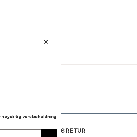
ser
arsel
kommer tilbake på lager. Velg
størrelse:
UKK
38
40
SEND
r nøyaktig varebeholdning
GRATIS RETUR