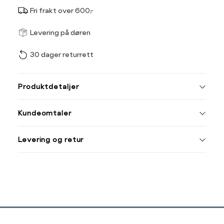
Fri frakt over 600,-
Størrel
Få v
Levering på døren
30 dager returrett
Vi gir beskjed hvis varen 
ønsket 
L
Produktdetaljer
34
36
Kundeomtaler
44
Levering og retur
Din
e-
post
Sidebunn