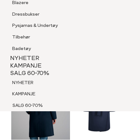
Blazere
Tilbehør
Dressbukser
LOGG INN
FAVORITTER
SØK
Shorts
Pysjamas & Undertøy
Pysjamas & Undertøy
Tilbehør
NYHETER
KAMPANJE
Badetøy
SALG 60-70%
NYHETER
NYHETER
KAMPANJE
SALG 60-70%
KAMPANJE
NYHETER
SALG 60-70%
KAMPANJE
SALG 60-70%