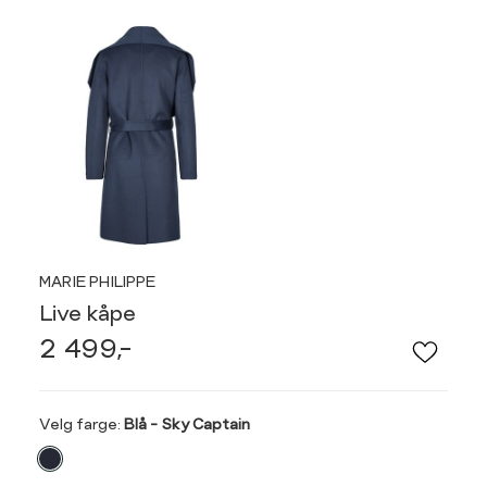
MARIE PHILIPPE
Live kåpe
2 499,-
Velg
Velg farge:
Blå - Sky Captain
farge