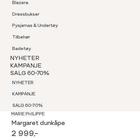
Blazere
Tilbehør
Dressbukser
Shorts
Pysjamas & Undertøy
Pysjamas & Undertøy
Tilbehør
NYHETER
KAMPANJE
Badetøy
SALG 60-70%
NYHETER
NYHETER
KAMPANJE
SALG 60-70%
KAMPANJE
NYHETER
SALG 60-70%
KAMPANJE
SALG 60-70%
MARIE PHILIPPE
Margaret dunkåpe
2 999,-