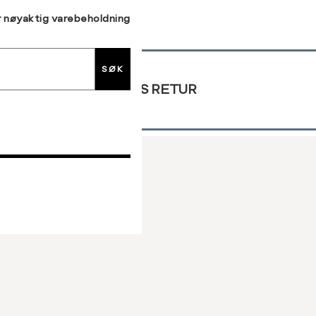
r nøyaktig varebeholdning
SØK
GRATIS RETUR