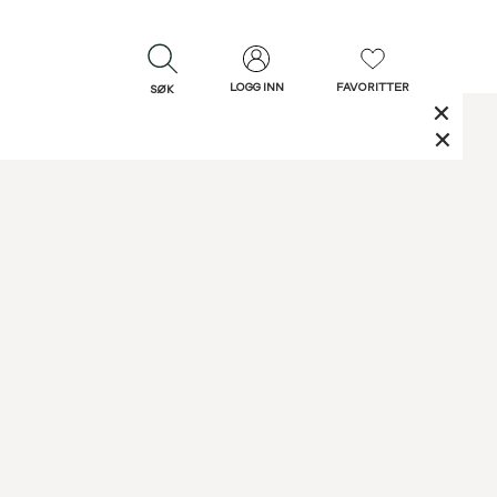
LOGG INN
FAVORITTER
SØK
LUKK
LUKK
Rask levering
Gratis retur
30 dagers retur