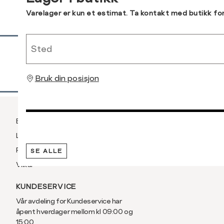
e-
Varelager er kun et estimat. Ta kontakt med butikk fo
post
Sidebunn
Sted
RASK LEVERING
Bruk din posisjon
Betaling
Levering og frakt
Retur og bytte
SE ALLE
Vilkår
KUNDESERVICE
Vår avdeling for Kundeservice har
åpent hverdager mellom kl 09:00 og
15:00